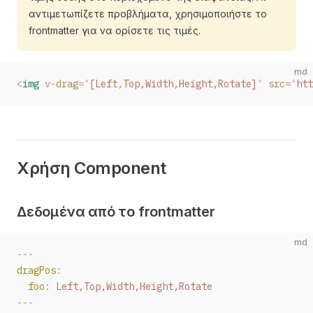
αντιμετωπίζετε προβλήματα, χρησιμοποιήστε το
frontmatter για να ορίσετε τις τιμές.
md
<
img
 v-drag
=
"
[Left,Top,Width,Height,Rotate]
"
 src
=
"
htt
Χρήση Component
Δεδομένα από το frontmatter
md
---
dragPos
:
  foo
:
 Left,Top,Width,Height,Rotate
---