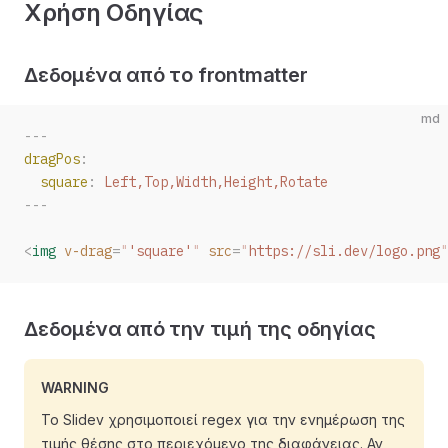
Χρήση Οδηγίας
Δεδομένα από το frontmatter
md
---
dragPos
:
  square
:
 Left,Top,Width,Height,Rotate
---
<
img
 v-drag
=
"
'square'
"
 src
=
"
https://sli.dev/logo.png
"
Δεδομένα από την τιμή της οδηγίας
WARNING
Το Slidev χρησιμοποιεί regex για την ενημέρωση της
τιμής θέσης στο περιεχόμενο της διαφάνειας. Αν