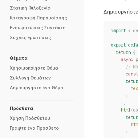
Στατική Φιλοξενία
Δημιουργήστε
Καταγραφή Παρουσίασης
Ενσωματώσεις Συντάκτη
import
 {
de
Συχνές Ερωτήσεις
export
 defa
  return
 {
Θέματα
    async
p
      // Κά
Χρησιμοποίηστε Θέμα
      const
Συλλογή Θεμάτων
      retur
Δημιουργήστε ένα Θέμα
tex
      }
    },
Πρόσθετα
html
(
co
      retur
Χρήση Πρόσθετου
htm
Γράψτε ένα Πρόσθετο
      }