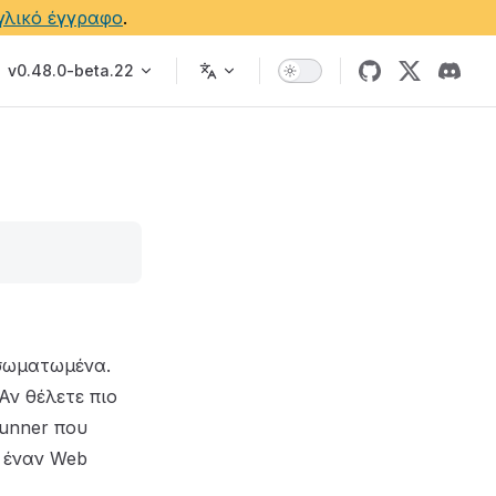
γλικό έγγραφο
.
v0.48.0-beta.22
νσωματωμένα.
Αν θέλετε πιο
runner που
ε έναν Web