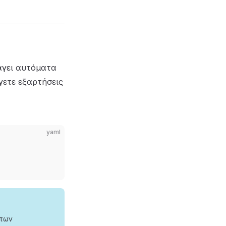
άγει αυτόματα
γετε εξαρτήσεις
yaml
 των