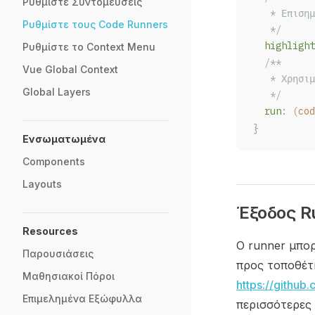
Ρυθμίστε Συντομεύσεις
   * Επισημ
Ρυθμίστε τους Code Runners
   */
highlight
Ρυθμίστε το Context Menu
  /**
Vue Global Context
   * Χρησιμ
Global Layers
   */
run
: (
cod
}
Ενσωματωμένα
Components
Layouts
Έξοδος R
Resources
Ο runner μπορ
Παρουσιάσεις
προς τοποθέτ
Μαθησιακοί Πόροι
https://github
Επιμελημένα Εξώφυλλα
περισσότερες