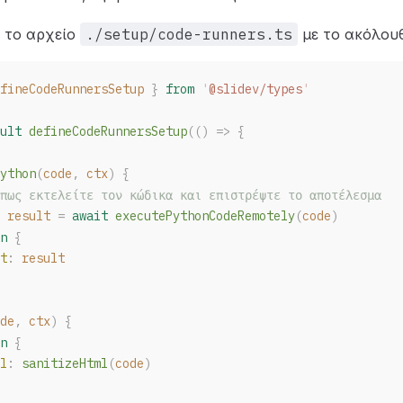
 το αρχείο
./setup/code-runners.ts
με το ακόλουθ
fineCodeRunnersSetup
 }
 from
 '
@slidev/types
'
ult
defineCodeRunnersSetup
(()
 =>
 {
ython
(
code
, 
ctx
) {
πως εκτελείτε τον κώδικα και επιστρέψτε το αποτέλεσμα
 
result
 =
 await
executePythonCodeRemotely
(
code
)
n
 {
t
: 
result
de
, 
ctx
) {
n
 {
l
: 
sanitizeHtml
(
code
)