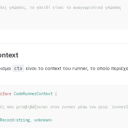
λες γλώσσες, το κλειδί είναι το αναγνωριστικό γλώσσας
ontext
ρισμα
ctx
είναι το context του runner, το οποίο περιέχ
rface
CodeRunnerContext
 {
ές που μεταβιβάζονται στον runner μέσω του prop `runnerO
Record
<
string
, 
unknown
>