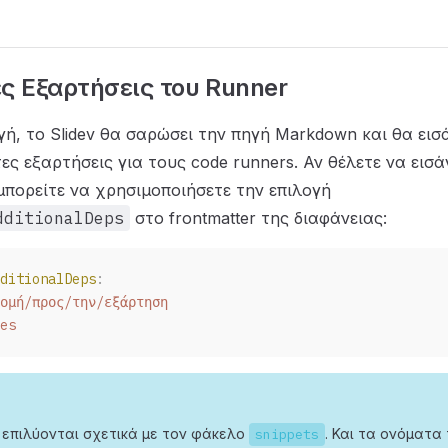
ς Εξαρτήσεις του Runner
ή, το Slidev θα σαρώσει την πηγή Markdown και θα εισ
ες εξαρτήσεις για τους code runners. Αν θέλετε να εισά
μπορείτε να χρησιμοποιήσετε την επιλογή
dditionalDeps
στο frontmatter της διαφάνειας:
ditionalDeps
:
ομή/προς/την/εξάρτηση
es
 επιλύονται σχετικά με τον φάκελο
. Και τα ονόματα
snippets