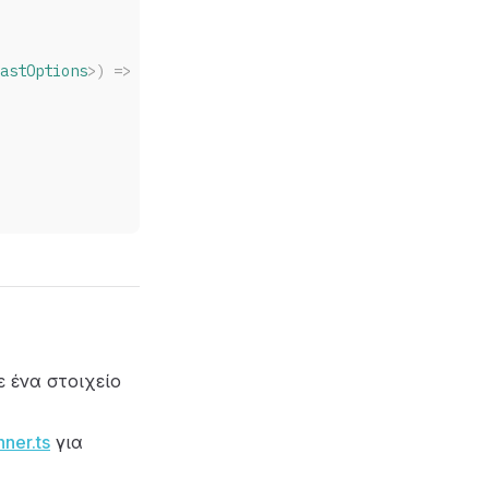
astOptions
>) => 
string
ε ένα στοιχείο
ner.ts
για