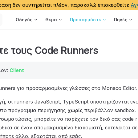
αση δεν συντηρείται πλέον, παρακαλώ επισκεφθείτε
Αγ
Main Navigation
Οδηγός
Θέμα
Προσαρμόστε
Πηγές
τε τους Code Runners
λον:
Client
unners για προσαρμοσμένες γλώσσες στο Monaco Editor.
ή, οι runners JavaScript, TypeScript υποστηρίζονται ε
στο πρόγραμμα περιήγησης
χωρίς
περιβάλλον sandbox. 
νσωματώσεις, μπορείτε να παρέχετε τον δικό σας code 
ώδικα σε έναν απομακρυσμένο διακομιστή, εκτελείται σ
ήποτε άλλο, εξαρτάται από εσάς.