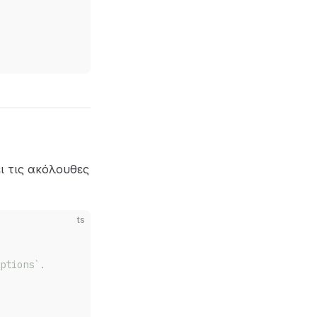
ει τις ακόλουθες
ts
ptions`.