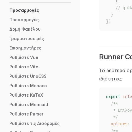
    },
    // ή άλ
Προσαρμογές
  }
Προσαρμογές
})
Δομή Φακέλου
Γραμματοσειρές
Επισημαντήρες
Runner C
Ρυθμίστε Vue
Ρυθμίστε Vite
Το δεύτερο ό
Ρυθμίστε UnoCSS
ιδιότητες:
Ρυθμίστε Monaco
Ρυθμίστε KaTeX
export
 inte
  /**
Ρυθμίστε Mermaid
   * Επιλογ
Ρυθμίστε Parser
   */
Ρυθμίστε τις Διαδρομές
options
: 
  /**