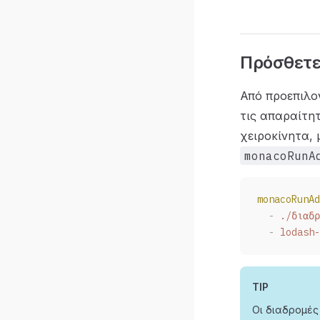
Πρόσθετε
Από προεπιλογ
τις απαραίτητ
χειροκίνητα, 
monacoRunA
monacoRunAd
  -
 ./διαδρ
  -
 lodash-
TIP
Οι διαδρομές