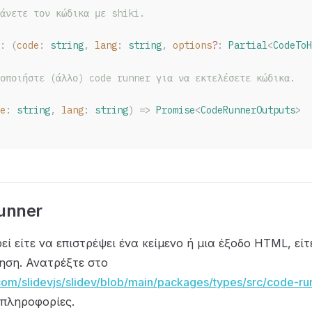
άνετε τον κώδικα με shiki.
: (
code
: 
string
, 
lang
: 
string
, 
options
?
: 
Partial
<
CodeToH
οποιήστε (άλλο) code runner για να εκτελέσετε κώδικα.
e
: 
string
, 
lang
: 
string
) => 
Promise
<
CodeRunnerOutputs
>
unner
εί είτε να επιστρέψει ένα κείμενο ή μια έξοδο HTML, είτ
ηση. Ανατρέξτε στο
.com/slidevjs/slidev/blob/main/packages/types/src/code-run
 πληροφορίες.