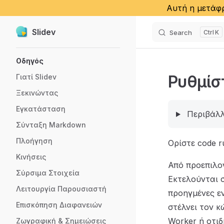
Αυτή η μετάφρ
Slidev
Search
K
Skip to content
Sidebar Navigation
Οδηγός
Ρυθμίσ
Γιατί Slidev
Ξεκινώντας
Εγκατάσταση
Περιβάλ
Σύνταξη Markdown
Πλοήγηση
Ορίστε code r
Κινήσεις
Από προεπιλογ
Σύρσιμα Στοιχεία
Εκτελούνται 
Λειτουργία Παρουσιαστή
προηγμένες ε
Επισκόπηση Διαφανειών
στέλνει τον κ
Worker ή οτιδ
Ζωγραφική & Σημειώσεις